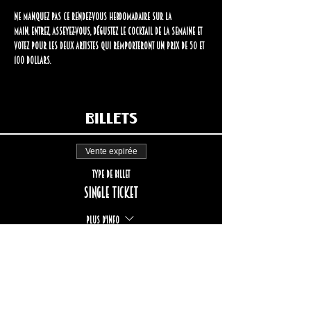
Ne manquez pas ce rendez-vous hebdomadaire sur la 
Main.
Entrez, asseyez-vous, dégustez le cocktail de la semaine et 
votez pour les deux artistes qui remporteront un prix de 50 et 
100 dollars.
Billets
Vente expirée
Type de billet
Single ticket
Plus d'info
Prix
17,00 $
+2,55 $ TPS/TVQ
+ 0,49 $ de frais de billetterie