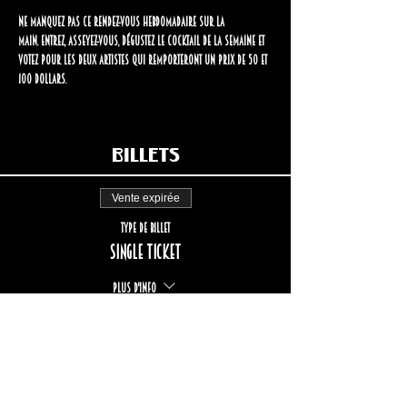
Ne manquez pas ce rendez-vous hebdomadaire sur la 
Main.
Entrez, asseyez-vous, dégustez le cocktail de la semaine et 
votez pour les deux artistes qui remporteront un prix de 50 et 
100 dollars.
Billets
Vente expirée
Type de billet
Single ticket
Plus d'info
Prix
17,00 $
+2,55 $ TPS/TVQ
+ 0,49 $ de frais de billetterie