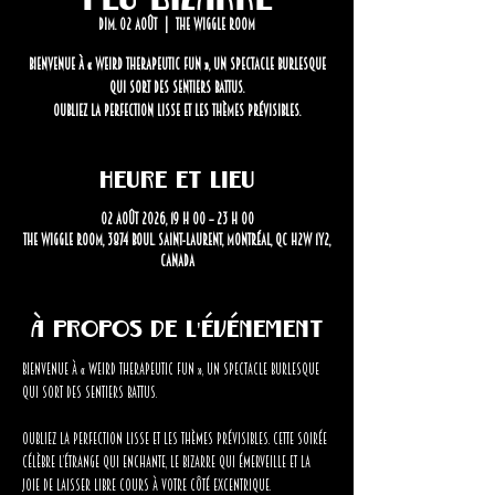
dim. 02 août
  |  
The Wiggle Room
Bienvenue à « Weird Therapeutic Fun », un spectacle burlesque
qui sort des sentiers battus.
Oubliez la perfection lisse et les thèmes prévisibles.
Heure et lieu
02 août 2026, 19 h 00 – 23 h 00
The Wiggle Room, 3874 Boul. Saint-Laurent, Montréal, QC H2W 1Y2,
Canada
À propos de l'événement
Bienvenue à « Weird Therapeutic Fun », un spectacle burlesque 
qui sort des sentiers battus.
Oubliez la perfection lisse et les thèmes prévisibles. Cette soirée 
célèbre l’étrange qui enchante, le bizarre qui émerveille et la 
joie de laisser libre cours à votre côté excentrique. 