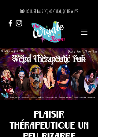
3874 BOUL. ST-LAURENT, MONTRÉAL, QC, H2W 1Y2
Plaisir
thérapeutique un
peu bizarre