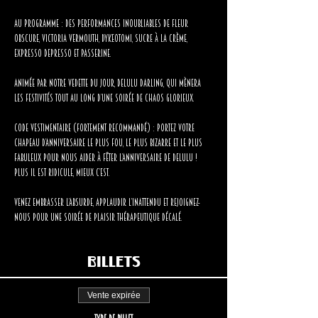
Au programme : des performances inoubliables de Fleur 
Obscure, Victoria Vermouth, Dykeotomi, Sucre à la Crème, 
Expresso Depresso et Passerine.
Animée par notre vedette du jour, Delulu Darling, qui mènera 
les festivités tout au long d’une soirée de chaos glorieux.
Code vestimentaire (fortement recommandé) : portez votre 
chapeau d’anniversaire le plus fou, le plus bizarre et le plus 
fabuleux pour nous aider à fêter l’anniversaire de Delulu ! 
Plus il est ridicule, mieux c’est.
Venez embrasser l’absurde, applaudir l’inattendu et rejoignez-
nous pour une soirée de plaisir thérapeutique décalé.
Billets
Vente expirée