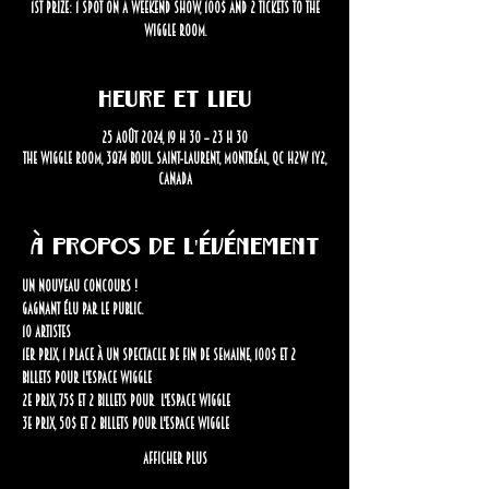
1st prize: 1 spot on a weekend show, 100$ and 2 tickets to the
Heure et lieu
25 août 2024, 19 h 30 – 23 h 30
The Wiggle Room, 3874 Boul. Saint-Laurent, Montréal, QC H2W 1Y2,
Canada
À propos de l'événement
Un nouveau concours ! 
Gagnant élu par le public. 
10 artistes
1er prix, 1 place à un spectacle de fin de semaine, 100$ et 2 
billets pour l'espace Wiggle 
2e prix, 75$ et 2 billets pour  l'espace Wiggle 
3e prix, 50$ et 2 billets pour l'espace Wiggle 
Afficher plus