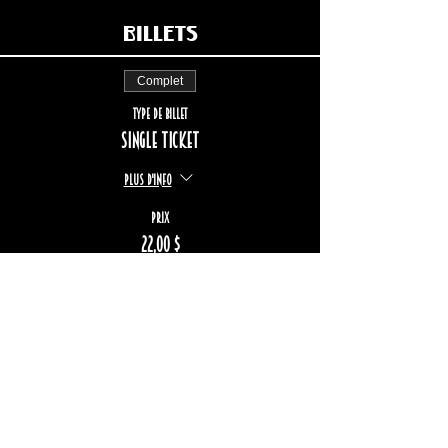
Billets
Complet
Type de billet
Single ticket
Plus d'info
Prix
22,00 $
+3,29 $ TPS/TVQ
Cet événement est complet
Restez informé