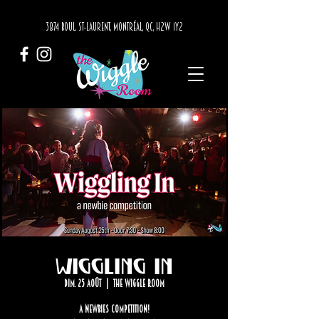
3874 BOUL. ST-LAURENT, MONTRÉAL, QC, H2W 1Y2
Wiggling in
dim. 25 août
  |  
The Wiggle Room
A newbies competition!